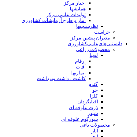
اخبار مرکز
همایشها
تولیدات علمی مرکز
آمار و طرح آزمایشات کشاورزی
نظرسنجیها
حراست
مدیران پیشین مرکز
دانستنی‌های‌علمی‌کشاورزی
محصولات زراعی
لوبیا
ارقام
آفات
بیماریها
کاشت ، داشت وبرداشت
گندم
جو
کلزا
آفتابگردان
ذرت علوفه ای
شبدر
سورگوم علوفه ای
محصولات باغی
انار
انجیر