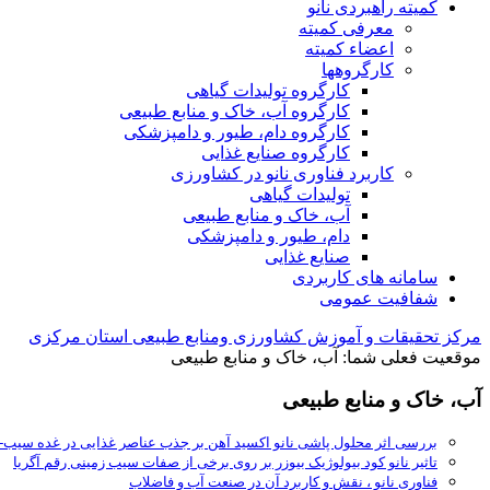
کمیته راهبردی نانو
معرفی کمیته
اعضاء کمیته
کارگروه‏ها
کارگروه تولیدات گیاهی
کارگروه آب، خاک و منابع طبیعی
کارگروه دام، طیور و دامپزشکی
کارگروه صنایع غذایی
کاربرد فناوری نانو در کشاورزی
تولیدات گیاهی
آب، خاک و منابع طبیعی
دام، طیور و دامپزشکی
صنایع غذایی
سامانه های کاربردی
شفافیت عمومی
مرکز تحقیقات و آموزش کشاورزی ومنابع طبیعی استان مرکزی
موقعیت فعلی شما:
آب، خاک و منابع طبیعی
آب، خاک و منابع طبیعی
بررسی اثر محلول پاشی نانو اکسید آهن بر جذب عناصر غذایی در غده سیب-
تاثیر نانو کود بیولوژیک بیوزر بر روی برخی از صفات سیب زمینی رقم آگریا
فناوری نانو ، نقش و کاربرد آن در صنعت آب و فاضلاب