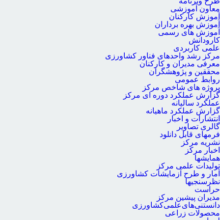
طرح وبرنامه
معاون آموزشی
آموزش کارکنان
آموزش بهره برداران
آموزش های رسمی
کارودانش
علمی کاربردی
مرکز رشد واحدهای فناور کشاورزی
معرفی مدیران و کارکنان
محققین و پژوهشگران
روابط عمومی
پروژه های شاخص مرکز
گزارش عملکرد دوره ای مرکز
عملکرد سالیانه
گزارش عملکرد ماهیانه
انتشارات و اخبار
گالری تصاویر
فرمهای قابل دانلود
نشریه مرکز
اخبار مرکز
همایشها
تولیدات علمی مرکز
آمار و طرح آزمایشات کشاورزی
نظرسنجیها
حراست
مدیران پیشین مرکز
دانستنی‌های‌علمی‌کشاورزی
محصولات زراعی