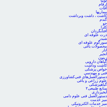
لوبیا
ارقام
آفات
بیماریها
کاشت ، داشت وبرداشت
گندم
جو
کلزا
آفتابگردان
ذرت علوفه ای
شبدر
سورگوم علوفه ای
محصولات باغی
انار
انجیر
زیتون
گیاهان دارویی
کاشت وداشت
خواص پزشکی
فنی و مهندسی
دستورالعمل‌های فنی‌کشاورزی
علوم زراعی و باغی
گیاهپزشکی
منابع طبیعی۲
آبخیزداری
دستورالعمل فنی علوم دامی
میز خدمت
میز خدمات الکترونیکی