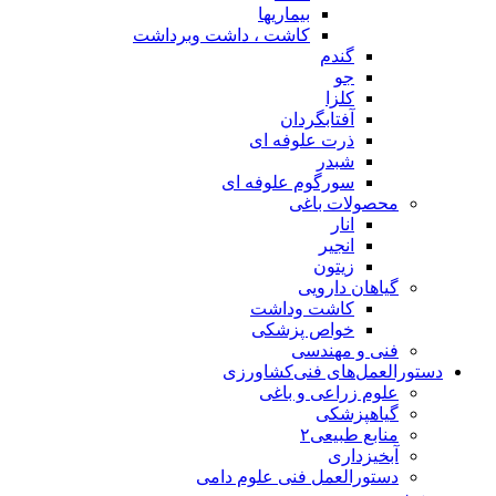
بیماریها
کاشت ، داشت وبرداشت
گندم
جو
کلزا
آفتابگردان
ذرت علوفه ای
شبدر
سورگوم علوفه ای
محصولات باغی
انار
انجیر
زیتون
گیاهان دارویی
کاشت وداشت
خواص پزشکی
فنی و مهندسی
دستورالعمل‌های فنی‌کشاورزی
علوم زراعی و باغی
گیاهپزشکی
منابع طبیعی۲
آبخیزداری
دستورالعمل فنی علوم دامی