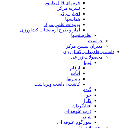
فرمهای قابل دانلود
نشریه مرکز
اخبار مرکز
همایشها
تولیدات علمی مرکز
آمار و طرح آزمایشات کشاورزی
نظرسنجیها
حراست
مدیران پیشین مرکز
دانستنی‌های‌علمی‌کشاورزی
محصولات زراعی
لوبیا
ارقام
آفات
بیماریها
کاشت ، داشت وبرداشت
گندم
جو
کلزا
آفتابگردان
ذرت علوفه ای
شبدر
سورگوم علوفه ای
محصولات باغی