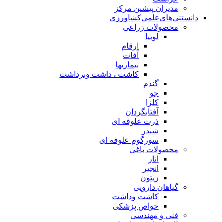
مدیران پیشین مرکز
دانستنی‌های‌علمی‌کشاورزی
محصولات زراعی
لوبیا
ارقام
آفات
بیماریها
کاشت ، داشت وبرداشت
گندم
جو
کلزا
آفتابگردان
ذرت علوفه ای
شبدر
سورگوم علوفه ای
محصولات باغی
انار
انجیر
زیتون
گیاهان دارویی
کاشت وداشت
خواص پزشکی
فنی و مهندسی