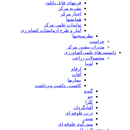
فرمهای قابل دانلود
نشریه مرکز
اخبار مرکز
همایشها
تولیدات علمی مرکز
آمار و طرح آزمایشات کشاورزی
نظرسنجیها
حراست
مدیران پیشین مرکز
دانستنی‌های‌علمی‌کشاورزی
محصولات زراعی
لوبیا
ارقام
آفات
بیماریها
کاشت ، داشت وبرداشت
گندم
جو
کلزا
آفتابگردان
ذرت علوفه ای
شبدر
سورگوم علوفه ای
محصولات باغی