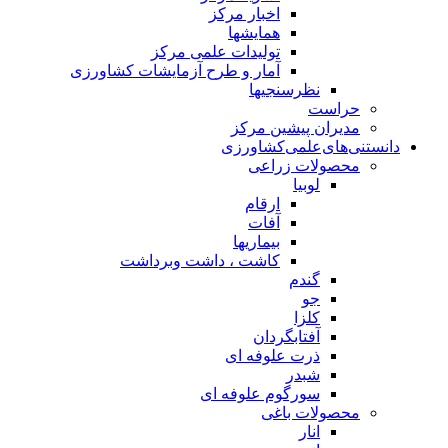
اخبار مرکز
همایشها
تولیدات علمی مرکز
آمار و طرح آزمایشات کشاورزی
نظرسنجیها
حراست
مدیران پیشین مرکز
دانستنی‌های‌علمی‌کشاورزی
محصولات زراعی
لوبیا
ارقام
آفات
بیماریها
کاشت ، داشت وبرداشت
گندم
جو
کلزا
آفتابگردان
ذرت علوفه ای
شبدر
سورگوم علوفه ای
محصولات باغی
انار