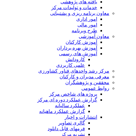
یافته های پژوهشی
خدمات و تولیدات مرکز
معاون برنامه ریزی و پشتیبانی
امور اداری
امور مالی
طرح وبرنامه
معاون آموزشی
آموزش کارکنان
آموزش بهره برداران
آموزش های رسمی
کارودانش
علمی کاربردی
مرکز رشد واحدهای فناور کشاورزی
معرفی مدیران و کارکنان
محققین و پژوهشگران
روابط عمومی
پروژه های شاخص مرکز
گزارش عملکرد دوره ای مرکز
عملکرد سالیانه
گزارش عملکرد ماهیانه
انتشارات و اخبار
گالری تصاویر
فرمهای قابل دانلود
نشریه مرکز