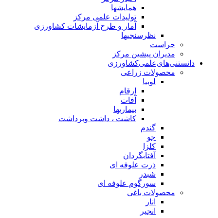
همایشها
تولیدات علمی مرکز
آمار و طرح آزمایشات کشاورزی
نظرسنجیها
حراست
مدیران پیشین مرکز
دانستنی‌های‌علمی‌کشاورزی
محصولات زراعی
لوبیا
ارقام
آفات
بیماریها
کاشت ، داشت وبرداشت
گندم
جو
کلزا
آفتابگردان
ذرت علوفه ای
شبدر
سورگوم علوفه ای
محصولات باغی
انار
انجیر