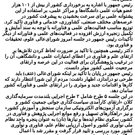
رئیس جمهور با اشاره به برخورداری کشور از بیش از ۱۰۱ هزار
عضو هیات علمی دانشگاه‌ها و مراکز علمی، بر استفاده از این
پشتوانه علمی برای سرعت بخشیدن به پیشرفت کشور در
عرصه‌های مختلف صنعتی، کشاورزی، خدماتی و فناوری تاکید کرد.
توزیع مناسب فعالیت‌های علمی و فناورانه با توجه به سند آمایش و
تکمیل زنجیره ارزش افزوده در فعالیت‌های علمی و فناورانه از دیگر
تأکیدات رئیس جمهور در جلسه امروز شورای‌عالی علوم، تحقیقات
و فناوری بود.
دکتر رئیسی همچنین با تاکید بر ضرورت لحاظ کردن تلاش‌ها بر
ارتقای علم و فناوری در اعطای امتیازات علمی و دانشگاهی، آن را
در ترغیب پژوهشگران برای فعالیت در این عرصه و ارتقای
مرجعیت علمی کشور موثر دانست.
رئیس جمهور در پایان با تاکید بر اینکه شورای‌عالی (عتف) باید
طرحی نو دراندازد، اظهار داشت: مردم از این شورا انتظار دارند که
کارها و اقدامات جدید و موثری را در ارتقای علمی و فناورانه کشور
سامان دهد.
در این جلسه ۵ طرح شامل ۲ طرح اجرایی بلندمدت سرمایه‌گذاری
کلان «ارتقای کارآمدی سیاست‌گذاری جوانی جمعیت کشور و
برگزاری آزمون‌های الکترونیکی سازمان سنجش و آموزش کشور»
و نیز «راهکارهای تسهیل و رفع موانع اجرایی پژوهش و فناوری در
کشور، سکوی نظام ایده‌ها و نیازها (نان) به عنوان پنجره واحد نظام
ملی نوآوری کشور و اصول ارزیابی نظام علم، فناوری و نوآوری
کشور مورد بررسی و تایید قرار گرفت و مقرر شد با اعمال