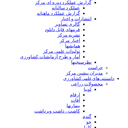
گزارش عملکرد دوره ای مرکز
عملکرد سالیانه
گزارش عملکرد ماهیانه
انتشارات و اخبار
گالری تصاویر
فرمهای قابل دانلود
نشریه مرکز
اخبار مرکز
همایشها
تولیدات علمی مرکز
آمار و طرح آزمایشات کشاورزی
نظرسنجیها
حراست
مدیران پیشین مرکز
دانستنی‌های‌علمی‌کشاورزی
محصولات زراعی
لوبیا
ارقام
آفات
بیماریها
کاشت ، داشت وبرداشت
گندم
جو
کلزا