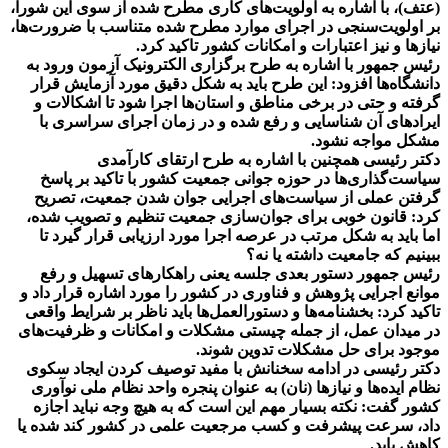
(عتف)، با اشاره به اولویت‌های کاری مطرح شده از سوی این شورا،
بر اولویت‌سنجی در اجرای موارد مطرح شده متناسب با ضرورت‌ها،
نیازها و نیز اعتبارات و امکانات کشور تاکید کرد.
رئیس جمهور با اشاره به طرح برگزاری الکترونیک آزمون ورود به
دانشگاه‌ها افزود: این طرح باید به شکل دقیق مورد آزمایش قرار
گرفته و حتی در برخی مناطق و استان‌ها اجرا شود تا اشکالات و
ایرادهای آن شناسایی و رفع شده و در زمان اجرای سراسری با
مشکل مواجه نشود.
دکتر رئیسی همچنین با اشاره به طرح ارتقای کارآمدی
سیاست‌گذاری‌ها در حوزه جوانی جمعیت کشور با تاکید بر پاسخ
گرفتن عملی از سیاست‌های اجرایی جوان شدن جمعیت، تصریح
کرد: قانون خوبی برای جوان‌سازی جمعیت تنظیم و تصویب شده،
اما باید به شکل مرتب در عرصه اجرا مورد ارزیابی قرار گیرد تا
ببینیم که جامعیت داشته یا نه؟
رئیس جمهور دستور بعدی جلسه یعنی راهکارهای تسهیل و رفع
موانع اجرایی پژوهش و فناوری در کشور را مورد اشاره قرار داد و
تاکید کرد: بخشنامه‌ها و دستورالعمل‌ها باید ناظر بر شرایط واقعی
در میدان عمل، از جمله چیستی مشکلات و امکانات و ظرفیت‌های
موجود برای حل مشکلات تدوین شوند.
دکتر رئیسی در ادامه سخنانش با مفید توصیف کردن ایجاد سکوی
نظام ایده‌ها و نیازها (نان) به عنوان پنجره واحد نظام ملی نوآوری
کشور گفت: نکته بسیار مهم این است که به هیچ وجه نباید اجازه
داد، سرعت پیشرفت و کسب مرجعیت علمی در کشور کند شده یا
کاهش یابد.