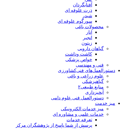
آفتابگردان
ذرت علوفه ای
شبدر
سورگوم علوفه ای
محصولات باغی
انار
انجیر
زیتون
گیاهان دارویی
کاشت وداشت
خواص پزشکی
فنی و مهندسی
دستورالعمل‌های فنی‌کشاورزی
علوم زراعی و باغی
گیاهپزشکی
منابع طبیعی۲
آبخیزداری
دستورالعمل فنی علوم دامی
میز خدمت
میز خدمات الکترونیکی
خدمات علمی و مشاوره ای
تعرفه خدمات
پرسش از شما پاسخ از پژوهشگران مرکز