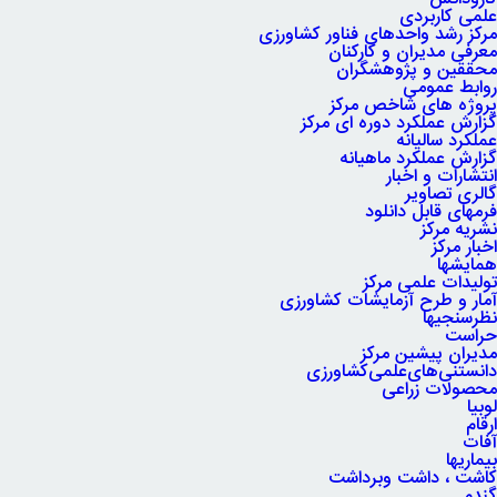
علمی کاربردی
مرکز رشد واحدهای فناور کشاورزی
معرفی مدیران و کارکنان
محققین و پژوهشگران
روابط عمومی
پروژه های شاخص مرکز
گزارش عملکرد دوره ای مرکز
عملکرد سالیانه
گزارش عملکرد ماهیانه
انتشارات و اخبار
گالری تصاویر
فرمهای قابل دانلود
نشریه مرکز
اخبار مرکز
همایشها
تولیدات علمی مرکز
آمار و طرح آزمایشات کشاورزی
نظرسنجیها
حراست
مدیران پیشین مرکز
دانستنی‌های‌علمی‌کشاورزی
محصولات زراعی
لوبیا
ارقام
آفات
بیماریها
کاشت ، داشت وبرداشت
گندم