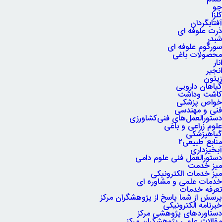
جو
کلزا
آفتابگردان
ذرت علوفه ای
شبدر
سورگوم علوفه ای
محصولات باغی
انار
انجیر
زیتون
گیاهان دارویی
کاشت وداشت
خواص پزشکی
فنی و مهندسی
دستورالعمل‌های فنی‌کشاورزی
علوم زراعی و باغی
گیاهپزشکی
منابع طبیعی۲
آبخیزداری
دستورالعمل فنی علوم دامی
میز خدمت
میز خدمات الکترونیکی
خدمات علمی و مشاوره ای
تعرفه خدمات
پرسش از شما پاسخ از پژوهشگران مرکز
خبرنامه الکترونیکی
دستاوردهای پژوهشی مرکز
مقالات علمی پژوهشگران مرکز