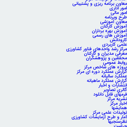
معاون برنامه ریزی و پشتیبانی
امور اداری
امور مالی
طرح وبرنامه
معاون آموزشی
آموزش کارکنان
آموزش بهره برداران
آموزش های رسمی
کارودانش
علمی کاربردی
مرکز رشد واحدهای فناور کشاورزی
معرفی مدیران و کارکنان
محققین و پژوهشگران
روابط عمومی
پروژه های شاخص مرکز
گزارش عملکرد دوره ای مرکز
عملکرد سالیانه
گزارش عملکرد ماهیانه
انتشارات و اخبار
گالری تصاویر
فرمهای قابل دانلود
نشریه مرکز
اخبار مرکز
همایشها
تولیدات علمی مرکز
آمار و طرح آزمایشات کشاورزی
نظرسنجیها
حراست