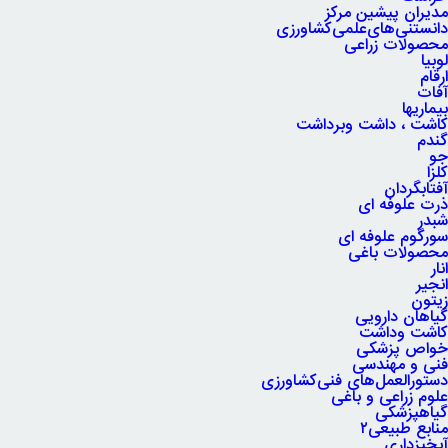
مدیران پیشین مرکز
دانستنی‌های‌علمی‌کشاورزی
محصولات زراعی
لوبیا
ارقام
آفات
بیماریها
کاشت ، داشت وبرداشت
گندم
جو
کلزا
آفتابگردان
ذرت علوفه ای
شبدر
سورگوم علوفه ای
محصولات باغی
انار
انجیر
زیتون
گیاهان دارویی
کاشت وداشت
خواص پزشکی
فنی و مهندسی
دستورالعمل‌های فنی‌کشاورزی
علوم زراعی و باغی
گیاهپزشکی
منابع طبیعی۲
آبخیزداری