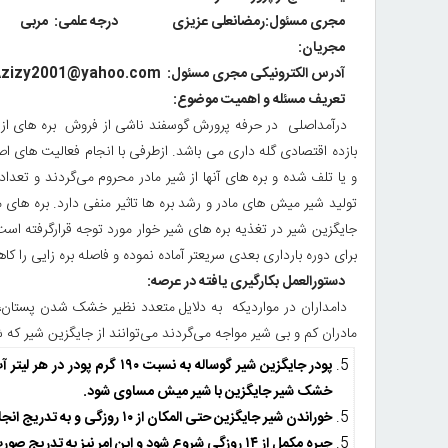
استان
مجری مسئول:رمضانعلی عزیزی درجه علمی: مربی
مجریان:
مرکزی
آدرس الکترونیکی مجری مسئول:
zizy2001@yahoo.com
تعریف مسئله و اهمیت موضوع:
درآمداصلی در حرفه پرورش گوسفند ناشی از فروش بره های از ش
بازده اقتصادی گله داری می باشد. ازطرفی با انجام فعالیت های ا
و یا تلف شده و بره های آنها از شیر مادر محروم می‌گردند و تعداد
تولید شیر میش های مادر و رشد بره ها تاثیر منفی دارد. بره های م
جایگزین شیر در تغذیه بره های شیر خوار مورد توجه قرارگرفته اس
برای دوره بارداری بعدی سریعتر آماده نموده و فاصله بره زایی را 
دستورالعمل بکارگیری یافته در عرصه:
دامداران در مواردیکه به دلایل متعدد نظیر خشک شدن پستان، بی
مادران کم و بی شیر مواجه می‌گردند می‌توانند از جایگزین شیر که
پودر جایگزین شیر گوساله به نسبت
۱۹۰
گرم پودر در هر لیتر 
خشک شیر جایگزین با شیر میش مساوی شود
.
خوراندن شیر جایگزین حتی المکان از ۱۰ روزگی و به تدریج انجام شود تا بره ها عادت پذیری خوبی داشته باشند.
جیره مکمل از ۱۴ روزگی شروع شود و این امر نیز به تدریج صورت گیرد