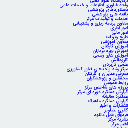
آزمایشگاه علوم دامی
واحد فناوری اطلاعات و خدمات علمی
دستاوردهای پژوهشی
یافته های پژوهشی
خدمات و تولیدات مرکز
معاون برنامه ریزی و پشتیبانی
امور اداری
امور مالی
طرح وبرنامه
معاون آموزشی
آموزش کارکنان
آموزش بهره برداران
آموزش های رسمی
کارودانش
علمی کاربردی
مرکز رشد واحدهای فناور کشاورزی
معرفی مدیران و کارکنان
محققین و پژوهشگران
روابط عمومی
پروژه های شاخص مرکز
گزارش عملکرد دوره ای مرکز
عملکرد سالیانه
گزارش عملکرد ماهیانه
انتشارات و اخبار
گالری تصاویر
فرمهای قابل دانلود
نشریه مرکز
اخبار مرکز