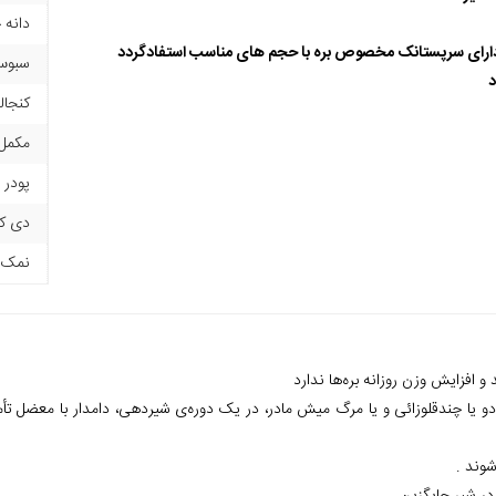
دانه 
ارای سرپستانک مخصوص بره با حجم های مناسب استفادگردد
سبوس
د
کنجال
مکمل 
پودر
دی ک
نمک
و افزایش وزن روزانه بره‌ها ندارد
و یا چندقلوزائی و یا مرگ میش مادر، در یک دوره‌ی شیردهی، دامدار با معضل تأم
وند .