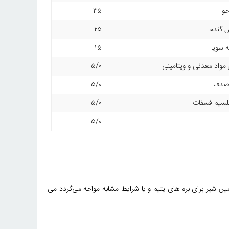
جو
۳۵
 گندم
۲۵
ه سویا
۱۵
مواد معدنی و ویتامینی
۵/۰
 صدف
۵/۰
لسیم فسفات
۵/۰
۵/۰
ین شیر برای بره های یتیم و یا شرایط مشابه مواجه می‌گردد می