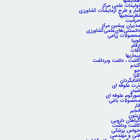
همایشها
تولیدات علمی مرکز
آمار و طرح آزمایشات کشاورزی
نظرسنجیها
حراست
مدیران پیشین مرکز
دانستنی‌های‌علمی‌کشاورزی
محصولات زراعی
لوبیا
ارقام
آفات
بیماریها
کاشت ، داشت وبرداشت
گندم
جو
کلزا
آفتابگردان
ذرت علوفه ای
شبدر
سورگوم علوفه ای
محصولات باغی
انار
انجیر
زیتون
گیاهان دارویی
کاشت وداشت
خواص پزشکی
فنی و مهندسی