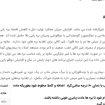
A
یرگرفته شده می باشد. افزایش میزان عملکرد تولید مثل با کاهش فاصله بره زای
صلاحی و سلکسیون، گوسفندانی با دوقلوزایی ومیزان بره زایی بالا حاصل شده اند.
ی از میش ها دو یا سه قلوزا ، شیر کافی برای تغذیه بره های خود ندارند. علاوه بر
حروم از مصرف شیر کافی اغلب ضعیف و لاغر بوده، مستعد ابتلاء به بیماریهای گوناگو
ت. در صورت تغذیه بره ها با شیر جایگزین علاوه بر رشد مناسب بره ها، می توان 
کاهش داده و با این ترتیب اجرای برنامه های دوبار زایش در سال و افزایش دوقلو زا
ماری، دو یا چندقلوزائی و یا مرگ میش مادر، در یک دوره ی شیردهی، دامدار با م
 شباهت بسیاری با شیر میش دارد به همراه خوراک مکمل، در تغذیه بره‌های شیرخوار ب
آب با دمای
۶۰
درجه سانتی‌گراد
اضافه و کاملا مخلوط
شود بطوریکه ماده
نسبت م
ماده 
دانه 