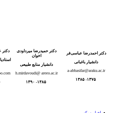
دکتر حمیدرضا میرداودی
دکتر ع
دکتر احمدرضا عباسی‌ف
ر
اخوان
استادی
دانشیار باغبانی
دانشیار منابع طبیعی
a-abbasifar@araku.ac.ir
oo.com
h.mirdavoudi@ areeo.ac.ir
۱۳۷۵- ۱۳۸۵
۲
۱۳۸۵- ۱۳۹۰
اخبار مرکز