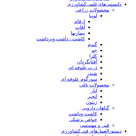
دانستنی‌های‌علمی‌کشاورزی
محصولات زراعی
لوبیا
ارقام
آفات
بیماریها
کاشت ، داشت وبرداشت
گندم
جو
کلزا
آفتابگردان
ذرت علوفه ای
شبدر
سورگوم علوفه ای
محصولات باغی
انار
انجیر
زیتون
گیاهان دارویی
کاشت وداشت
خواص پزشکی
فنی و مهندسی
دستورالعمل‌های فنی‌کشاورزی