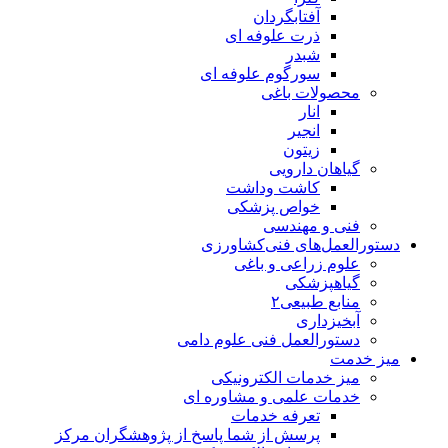
آفتابگردان
ذرت علوفه ای
شبدر
سورگوم علوفه ای
محصولات باغی
انار
انجیر
زیتون
گیاهان دارویی
کاشت وداشت
خواص پزشکی
فنی و مهندسی
دستورالعمل‌های فنی‌کشاورزی
علوم زراعی و باغی
گیاهپزشکی
منابع طبیعی۲
آبخیزداری
دستورالعمل فنی علوم دامی
میز خدمت
میز خدمات الکترونیکی
خدمات علمی و مشاوره ای
تعرفه خدمات
پرسش از شما پاسخ از پژوهشگران مرکز