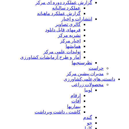
گزارش عملکرد دوره ای مرکز
عملکرد سالیانه
گزارش عملکرد ماهیانه
انتشارات و اخبار
گالری تصاویر
فرمهای قابل دانلود
نشریه مرکز
اخبار مرکز
همایشها
تولیدات علمی مرکز
آمار و طرح آزمایشات کشاورزی
نظرسنجیها
حراست
مدیران پیشین مرکز
دانستنی‌های‌علمی‌کشاورزی
محصولات زراعی
لوبیا
ارقام
آفات
بیماریها
کاشت ، داشت وبرداشت
گندم
جو
کلزا