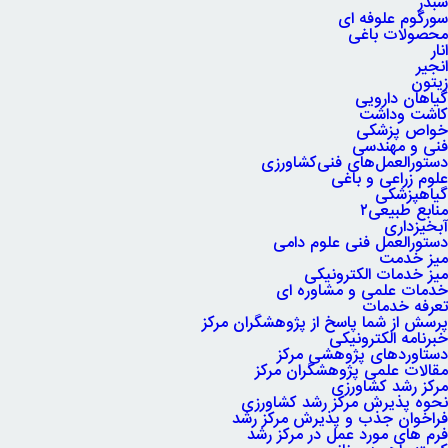
شبدر
سورگوم علوفه ای
محصولات باغی
انار
انجیر
زیتون
گیاهان دارویی
کاشت وداشت
خواص پزشکی
فنی و مهندسی
دستورالعمل‌های فنی‌کشاورزی
علوم زراعی و باغی
گیاهپزشکی
منابع طبیعی۲
آبخیزداری
دستورالعمل فنی علوم دامی
میز خدمت
میز خدمات الکترونیکی
خدمات علمی و مشاوره ای
تعرفه خدمات
پرسش از شما پاسخ از پژوهشگران مرکز
خبرنامه الکترونیکی
دستاوردهای پژوهشی مرکز
مقالات علمی پژوهشگران مرکز
مرکز رشد کشاورزی
نحوه پذیرش مرکز رشد کشاورزی
فراخوان جذب و پذیرش مرکز رشد
فرم های مورد عمل در مرکز رشد