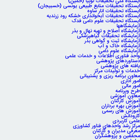
ایستگاه ملی تحقیقات لوبیا (خمین)
ایستگاه تحقیقات منابع طبیعی یونسی (خسبیجان)
ایستگاه تحقیقات انار ساوه
ایستگاه تحقیقات آبخوانداری خشکه رود زرندیه
ایستگاه تحقیقات علوم دامی فدک
آزمایشگاهها
آزمایشگاه اصلاح و تهیه نهال و بذر
آزمایشگاه تحقیقات گیاهپزشکی
آزمایشگاه ثبت و گواهی بذر
آزمایشگاه خاک و آب
آزمایشگاه علوم دامی
واحد فناوری اطلاعات و خدمات علمی
دستاوردهای پژوهشی
یافته های پژوهشی
خدمات و تولیدات مرکز
معاون برنامه ریزی و پشتیبانی
امور اداری
امور مالی
طرح وبرنامه
معاون آموزشی
آموزش کارکنان
آموزش بهره برداران
آموزش های رسمی
کارودانش
علمی کاربردی
مرکز رشد واحدهای فناور کشاورزی
معرفی مدیران و کارکنان
محققین و پژوهشگران