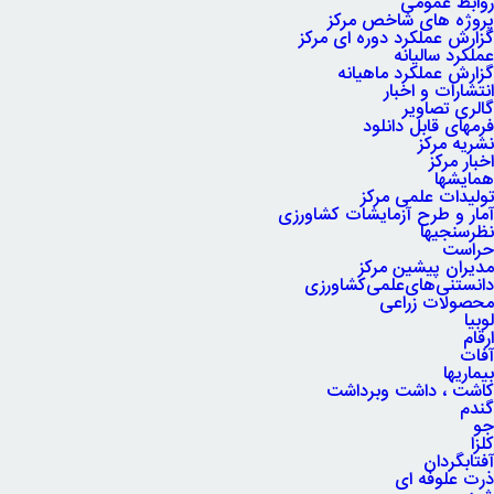
روابط عمومی
پروژه های شاخص مرکز
گزارش عملکرد دوره ای مرکز
عملکرد سالیانه
گزارش عملکرد ماهیانه
انتشارات و اخبار
گالری تصاویر
فرمهای قابل دانلود
نشریه مرکز
اخبار مرکز
همایشها
تولیدات علمی مرکز
آمار و طرح آزمایشات کشاورزی
نظرسنجیها
حراست
مدیران پیشین مرکز
دانستنی‌های‌علمی‌کشاورزی
محصولات زراعی
لوبیا
ارقام
آفات
بیماریها
کاشت ، داشت وبرداشت
گندم
جو
کلزا
آفتابگردان
ذرت علوفه ای