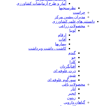
آمار و طرح آزمایشات کشاورزی
نظرسنجیها
حراست
مدیران پیشین مرکز
دانستنی‌های‌علمی‌کشاورزی
محصولات زراعی
لوبیا
ارقام
آفات
بیماریها
کاشت ، داشت وبرداشت
گندم
جو
کلزا
آفتابگردان
ذرت علوفه ای
شبدر
سورگوم علوفه ای
محصولات باغی
انار
انجیر
زیتون
گیاهان دارویی