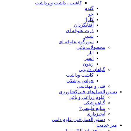
کاشت ، داشت وبرداشت
گندم
جو
کلزا
آفتابگردان
ذرت علوفه ای
شبدر
سورگوم علوفه ای
محصولات باغی
انار
انجیر
زیتون
گیاهان دارویی
کاشت وداشت
خواص پزشکی
فنی و مهندسی
دستورالعمل‌های فنی‌کشاورزی
علوم زراعی و باغی
گیاهپزشکی
منابع طبیعی۲
آبخیزداری
دستورالعمل فنی علوم دامی
میز خدمت
میز خدمات الکترونیکی