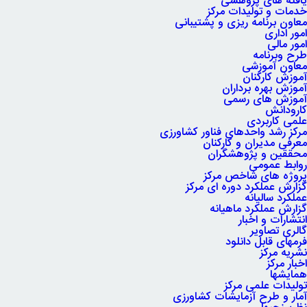
یافته های پژوهشی
خدمات و تولیدات مرکز
معاون برنامه ریزی و پشتیبانی
امور اداری
امور مالی
طرح وبرنامه
معاون آموزشی
آموزش کارکنان
آموزش بهره برداران
آموزش های رسمی
کارودانش
علمی کاربردی
مرکز رشد واحدهای فناور کشاورزی
معرفی مدیران و کارکنان
محققین و پژوهشگران
روابط عمومی
پروژه های شاخص مرکز
گزارش عملکرد دوره ای مرکز
عملکرد سالیانه
گزارش عملکرد ماهیانه
انتشارات و اخبار
گالری تصاویر
فرمهای قابل دانلود
نشریه مرکز
اخبار مرکز
همایشها
تولیدات علمی مرکز
آمار و طرح آزمایشات کشاورزی