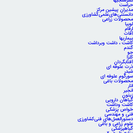
نظرسنجیها
حراست
مدیران پیشین مرکز
دانستنی‌های‌علمی‌کشاورزی
محصولات زراعی
لوبیا
ارقام
آفات
بیماریها
کاشت ، داشت وبرداشت
گندم
جو
کلزا
آفتابگردان
ذرت علوفه ای
شبدر
سورگوم علوفه ای
محصولات باغی
انار
انجیر
زیتون
گیاهان دارویی
کاشت وداشت
خواص پزشکی
فنی و مهندسی
دستورالعمل‌های فنی‌کشاورزی
علوم زراعی و باغی
گیاهپزشکی