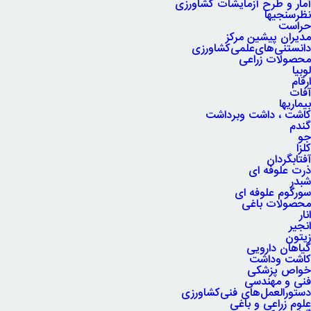
آمار و طرح آزمایشات کشاورزی
نظرسنجیها
حراست
مدیران پیشین مرکز
دانستنی‌های‌علمی‌کشاورزی
محصولات زراعی
لوبیا
ارقام
آفات
بیماریها
کاشت ، داشت وبرداشت
گندم
جو
کلزا
آفتابگردان
ذرت علوفه ای
شبدر
سورگوم علوفه ای
محصولات باغی
انار
انجیر
زیتون
گیاهان دارویی
کاشت وداشت
خواص پزشکی
فنی و مهندسی
دستورالعمل‌های فنی‌کشاورزی
علوم زراعی و باغی