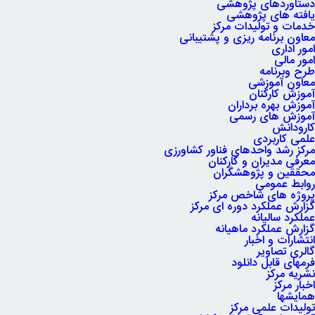
دستاوردهای پژوهشی
یافته های پژوهشی
خدمات و تولیدات مرکز
معاون برنامه ریزی و پشتیبانی
امور اداری
امور مالی
طرح وبرنامه
معاون آموزشی
آموزش کارکنان
آموزش بهره برداران
آموزش های رسمی
کارودانش
علمی کاربردی
مرکز رشد واحدهای فناور کشاورزی
معرفی مدیران و کارکنان
محققین و پژوهشگران
روابط عمومی
پروژه های شاخص مرکز
گزارش عملکرد دوره ای مرکز
عملکرد سالیانه
گزارش عملکرد ماهیانه
انتشارات و اخبار
گالری تصاویر
فرمهای قابل دانلود
نشریه مرکز
اخبار مرکز
همایشها
تولیدات علمی مرکز