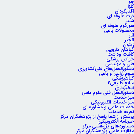
جو
کلزا
آفتابگردان
ذرت علوفه ای
شبدر
سورگوم علوفه ای
محصولات باغی
انار
انجیر
زیتون
گیاهان دارویی
کاشت وداشت
خواص پزشکی
فنی و مهندسی
دستورالعمل‌های فنی‌کشاورزی
علوم زراعی و باغی
گیاهپزشکی
منابع طبیعی۲
آبخیزداری
دستورالعمل فنی علوم دامی
میز خدمت
میز خدمات الکترونیکی
خدمات علمی و مشاوره ای
تعرفه خدمات
پرسش از شما پاسخ از پژوهشگران مرکز
خبرنامه الکترونیکی
دستاوردهای پژوهشی مرکز
مقالات علمی پژوهشگران مرکز