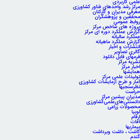
علمی کاربردی
مرکز رشد واحدهای فناور کشاورزی
معرفی مدیران و کارکنان
محققین و پژوهشگران
روابط عمومی
پروژه های شاخص مرکز
گزارش عملکرد دوره ای مرکز
عملکرد سالیانه
گزارش عملکرد ماهیانه
انتشارات و اخبار
گالری تصاویر
فرمهای قابل دانلود
نشریه مرکز
اخبار مرکز
همایشها
تولیدات علمی مرکز
آمار و طرح آزمایشات کشاورزی
نظرسنجیها
حراست
مدیران پیشین مرکز
دانستنی‌های‌علمی‌کشاورزی
محصولات زراعی
لوبیا
ارقام
آفات
بیماریها
کاشت ، داشت وبرداشت
گندم