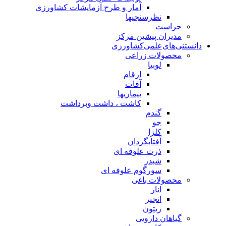
آمار و طرح آزمایشات کشاورزی
نظرسنجیها
حراست
مدیران پیشین مرکز
دانستنی‌های‌علمی‌کشاورزی
محصولات زراعی
لوبیا
ارقام
آفات
بیماریها
کاشت ، داشت وبرداشت
گندم
جو
کلزا
آفتابگردان
ذرت علوفه ای
شبدر
سورگوم علوفه ای
محصولات باغی
انار
انجیر
زیتون
گیاهان دارویی