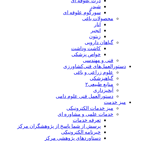
ذرت علوفه ای
شبدر
سورگوم علوفه ای
محصولات باغی
انار
انجیر
زیتون
گیاهان دارویی
کاشت وداشت
خواص پزشکی
فنی و مهندسی
دستورالعمل‌های فنی‌کشاورزی
علوم زراعی و باغی
گیاهپزشکی
منابع طبیعی۲
آبخیزداری
دستورالعمل فنی علوم دامی
میز خدمت
میز خدمات الکترونیکی
خدمات علمی و مشاوره ای
تعرفه خدمات
پرسش از شما پاسخ از پژوهشگران مرکز
خبرنامه الکترونیکی
دستاوردهای پژوهشی مرکز