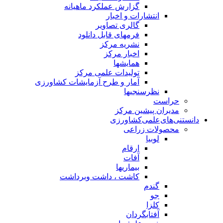
گزارش عملکرد ماهیانه
انتشارات و اخبار
گالری تصاویر
فرمهای قابل دانلود
نشریه مرکز
اخبار مرکز
همایشها
تولیدات علمی مرکز
آمار و طرح آزمایشات کشاورزی
نظرسنجیها
حراست
مدیران پیشین مرکز
دانستنی‌های‌علمی‌کشاورزی
محصولات زراعی
لوبیا
ارقام
آفات
بیماریها
کاشت ، داشت وبرداشت
گندم
جو
کلزا
آفتابگردان