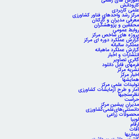
آموزش های رسمی
کارودانش
علمی کاربردی
مرکز رشد واحدهای فناور کشاورزی
معرفی مدیران و کارکنان
محققین و پژوهشگران
روابط عمومی
پروژه های شاخص مرکز
گزارش عملکرد دوره ای مرکز
عملکرد سالیانه
گزارش عملکرد ماهیانه
انتشارات و اخبار
گالری تصاویر
فرمهای قابل دانلود
نشریه مرکز
اخبار مرکز
همایشها
تولیدات علمی مرکز
آمار و طرح آزمایشات کشاورزی
نظرسنجیها
حراست
مدیران پیشین مرکز
دانستنی‌های‌علمی‌کشاورزی
محصولات زراعی
لوبیا
ارقام
آفات
بیماریها