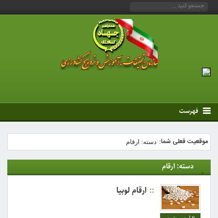
فهرست
موقعیت فعلی شما:
دسته: ارقام
دسته: ارقام
ارقام لوبیا
۲ اردیبهشت