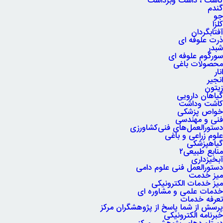
کاشت ، داشت وبرداشت
گندم
جو
کلزا
آفتابگردان
ذرت علوفه ای
شبدر
سورگوم علوفه ای
محصولات باغی
انار
انجیر
زیتون
گیاهان دارویی
کاشت وداشت
خواص پزشکی
فنی و مهندسی
دستورالعمل‌های فنی‌کشاورزی
علوم زراعی و باغی
گیاهپزشکی
منابع طبیعی۲
آبخیزداری
دستورالعمل فنی علوم دامی
میز خدمت
میز خدمات الکترونیکی
خدمات علمی و مشاوره ای
تعرفه خدمات
پرسش از شما پاسخ از پژوهشگران مرکز
خبرنامه الکترونیکی