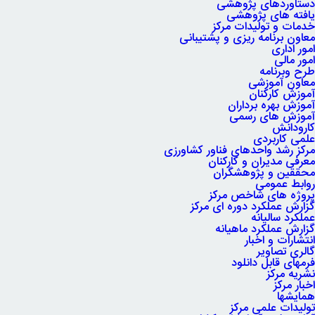
دستاوردهای پژوهشی
یافته های پژوهشی
خدمات و تولیدات مرکز
معاون برنامه ریزی و پشتیبانی
امور اداری
امور مالی
طرح وبرنامه
معاون آموزشی
آموزش کارکنان
آموزش بهره برداران
آموزش های رسمی
کارودانش
علمی کاربردی
مرکز رشد واحدهای فناور کشاورزی
معرفی مدیران و کارکنان
محققین و پژوهشگران
روابط عمومی
پروژه های شاخص مرکز
گزارش عملکرد دوره ای مرکز
عملکرد سالیانه
گزارش عملکرد ماهیانه
انتشارات و اخبار
گالری تصاویر
فرمهای قابل دانلود
نشریه مرکز
اخبار مرکز
همایشها
تولیدات علمی مرکز