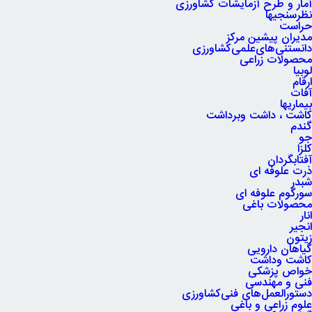
آمار و طرح آزمایشات کشاورزی
نظرسنجیها
حراست
مدیران پیشین مرکز
دانستنی‌های‌علمی‌کشاورزی
محصولات زراعی
لوبیا
ارقام
آفات
بیماریها
کاشت ، داشت وبرداشت
گندم
جو
کلزا
آفتابگردان
ذرت علوفه ای
شبدر
سورگوم علوفه ای
محصولات باغی
انار
انجیر
زیتون
گیاهان دارویی
کاشت وداشت
خواص پزشکی
فنی و مهندسی
دستورالعمل‌های فنی‌کشاورزی
علوم زراعی و باغی