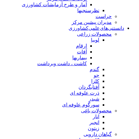
آمار و طرح آزمایشات کشاورزی
نظرسنجیها
حراست
مدیران پیشین مرکز
دانستنی‌های‌علمی‌کشاورزی
محصولات زراعی
لوبیا
ارقام
آفات
بیماریها
کاشت ، داشت وبرداشت
گندم
جو
کلزا
آفتابگردان
ذرت علوفه ای
شبدر
سورگوم علوفه ای
محصولات باغی
انار
انجیر
زیتون
گیاهان دارویی