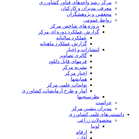
مرکز رشد واحدهای فناور کشاورزی
معرفی مدیران و کارکنان
محققین و پژوهشگران
روابط عمومی
پروژه های شاخص مرکز
گزارش عملکرد دوره ای مرکز
عملکرد سالیانه
گزارش عملکرد ماهیانه
انتشارات و اخبار
گالری تصاویر
فرمهای قابل دانلود
نشریه مرکز
اخبار مرکز
همایشها
تولیدات علمی مرکز
آمار و طرح آزمایشات کشاورزی
نظرسنجیها
حراست
مدیران پیشین مرکز
دانستنی‌های‌علمی‌کشاورزی
محصولات زراعی
لوبیا
ارقام
آفات