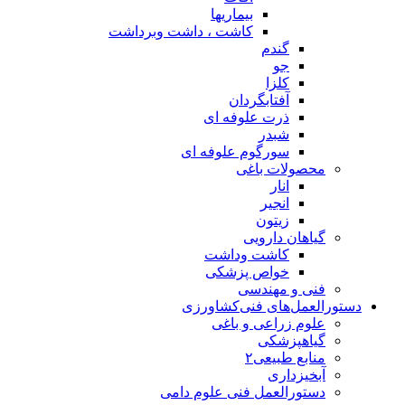
بیماریها
کاشت ، داشت وبرداشت
گندم
جو
کلزا
آفتابگردان
ذرت علوفه ای
شبدر
سورگوم علوفه ای
محصولات باغی
انار
انجیر
زیتون
گیاهان دارویی
کاشت وداشت
خواص پزشکی
فنی و مهندسی
دستورالعمل‌های فنی‌کشاورزی
علوم زراعی و باغی
گیاهپزشکی
منابع طبیعی۲
آبخیزداری
دستورالعمل فنی علوم دامی