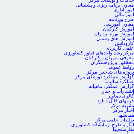
خدمات و تولیدات مرکز
معاون برنامه ریزی و پشتیبانی
امور اداری
امور مالی
طرح وبرنامه
معاون آموزشی
آموزش کارکنان
آموزش بهره برداران
آموزش های رسمی
کارودانش
علمی کاربردی
مرکز رشد واحدهای فناور کشاورزی
معرفی مدیران و کارکنان
محققین و پژوهشگران
روابط عمومی
پروژه های شاخص مرکز
گزارش عملکرد دوره ای مرکز
عملکرد سالیانه
گزارش عملکرد ماهیانه
انتشارات و اخبار
گالری تصاویر
فرمهای قابل دانلود
نشریه مرکز
اخبار مرکز
همایشها
تولیدات علمی مرکز
آمار و طرح آزمایشات کشاورزی
نظرسنجیها