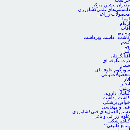
حراست
مدیران پیشین مرکز
دانستنی‌های‌علمی‌کشاورزی
محصولات زراعی
لوبیا
ارقام
آفات
بیماریها
کاشت ، داشت وبرداشت
گندم
جو
کلزا
آفتابگردان
ذرت علوفه ای
شبدر
سورگوم علوفه ای
محصولات باغی
انار
انجیر
زیتون
گیاهان دارویی
کاشت وداشت
خواص پزشکی
فنی و مهندسی
دستورالعمل‌های فنی‌کشاورزی
علوم زراعی و باغی
گیاهپزشکی
منابع طبیعی۲