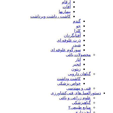
ارقام
آفات
بیماریها
کاشت ، داشت وبرداشت
گندم
جو
کلزا
آفتابگردان
ذرت علوفه ای
شبدر
سورگوم علوفه ای
محصولات باغی
انار
انجیر
زیتون
گیاهان دارویی
کاشت وداشت
خواص پزشکی
فنی و مهندسی
دستورالعمل‌های فنی‌کشاورزی
علوم زراعی و باغی
گیاهپزشکی
منابع طبیعی۲
آبخیزداری