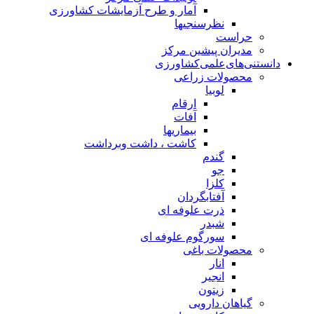
آمار و طرح آزمایشات کشاورزی
نظرسنجیها
حراست
مدیران پیشین مرکز
دانستنی‌های‌علمی‌کشاورزی
محصولات زراعی
لوبیا
ارقام
آفات
بیماریها
کاشت ، داشت وبرداشت
گندم
جو
کلزا
آفتابگردان
ذرت علوفه ای
شبدر
سورگوم علوفه ای
محصولات باغی
انار
انجیر
زیتون
گیاهان دارویی