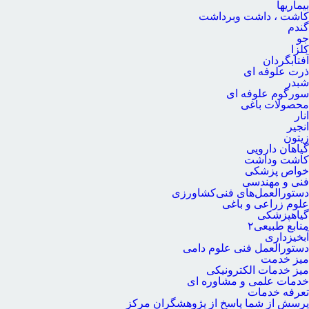
بیماریها
کاشت ، داشت وبرداشت
گندم
جو
کلزا
آفتابگردان
ذرت علوفه ای
شبدر
سورگوم علوفه ای
محصولات باغی
انار
انجیر
زیتون
گیاهان دارویی
کاشت وداشت
خواص پزشکی
فنی و مهندسی
دستورالعمل‌های فنی‌کشاورزی
علوم زراعی و باغی
گیاهپزشکی
منابع طبیعی۲
آبخیزداری
دستورالعمل فنی علوم دامی
میز خدمت
میز خدمات الکترونیکی
خدمات علمی و مشاوره ای
تعرفه خدمات
پرسش از شما پاسخ از پژوهشگران مرکز