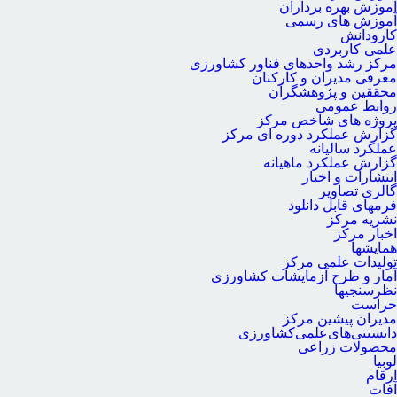
آموزش بهره برداران
آموزش های رسمی
کارودانش
علمی کاربردی
مرکز رشد واحدهای فناور کشاورزی
معرفی مدیران و کارکنان
محققین و پژوهشگران
روابط عمومی
پروژه های شاخص مرکز
گزارش عملکرد دوره ای مرکز
عملکرد سالیانه
گزارش عملکرد ماهیانه
انتشارات و اخبار
گالری تصاویر
فرمهای قابل دانلود
نشریه مرکز
اخبار مرکز
همایشها
تولیدات علمی مرکز
آمار و طرح آزمایشات کشاورزی
نظرسنجیها
حراست
مدیران پیشین مرکز
دانستنی‌های‌علمی‌کشاورزی
محصولات زراعی
لوبیا
ارقام
آفات