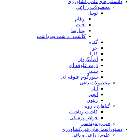
دانستنی‌های‌علمی‌کشاورزی
محصولات زراعی
لوبیا
ارقام
آفات
بیماریها
کاشت ، داشت وبرداشت
گندم
جو
کلزا
آفتابگردان
ذرت علوفه ای
شبدر
سورگوم علوفه ای
محصولات باغی
انار
انجیر
زیتون
گیاهان دارویی
کاشت وداشت
خواص پزشکی
فنی و مهندسی
دستورالعمل‌های فنی‌کشاورزی
علوم زراعی و باغی